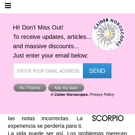
Horóscopo
Escorpio
Viernes, 7 Agosto 2026
Cainer Horoscopes
Imagina ir a un concierto de
música clásica y estar atento a
las notas incorrectas. La
experiencia se perdería para ti.
La vida puede ser así. Los problemas merecen