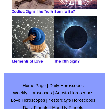
Home Page
|
Daily Horoscopes
Weekly Horoscopes
|
Agosto Horoscopes
Love Horoscopes
|
Yesterday's Horoscopes
Daily Planets
|
Monthly Planets